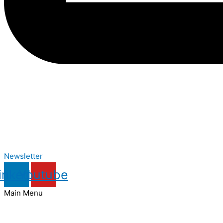
Newsletter
inkedin
Youtube
Main Menu