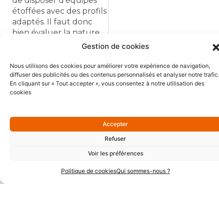
de disposer d’équipes
étoffées avec des profils
adaptés. Il faut donc
bien évaluer la nature
du travail qui pourra
Gestion de cookies
être traité en interne, de
façon autonome, et
Nous utilisons des cookies pour améliorer votre expérience de navigation,
diffuser des publicités ou des contenus personnalisés et analyser notre trafic
dimensionner les projets
En cliquant sur « Tout accepter », vous consentez à notre utilisation des
en conséquence.
cookies
À savoir
Accepter
Refuser
DAF à Temps Partagé,
Voir les préférences
est un groupe
Politique de cookies
Qui sommes-nous ?
d’experts, qui œuvre au
sein de la
DFCG
(Association Nationale
des Directeurs
Financiers et