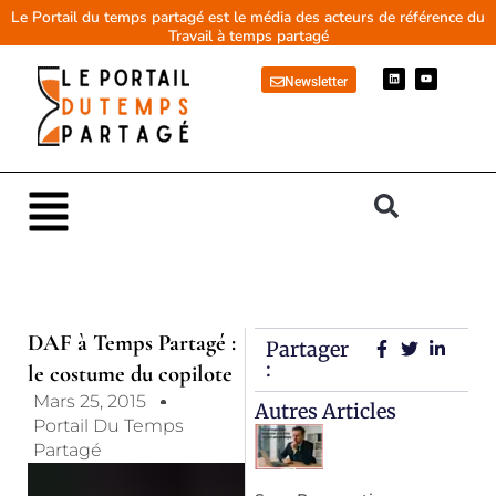
Aller
Le Portail du temps partagé est le média des acteurs de référence du
Travail à temps partagé
au
contenu
L
Y
Newsletter
i
o
n
u
k
t
e
u
d
b
i
e
n
Main
Menu
DAF à Temps Partagé :
Partager
:
le costume du copilote
Mars 25, 2015
Autres Articles
Portail Du Temps
Partagé