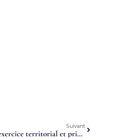
Suivant
Suivant
Activité partagée, prime d’exercice territorial et prime d’engagement dans la carrière hospitalière : décrets et arrêtés du 14 mars 2017