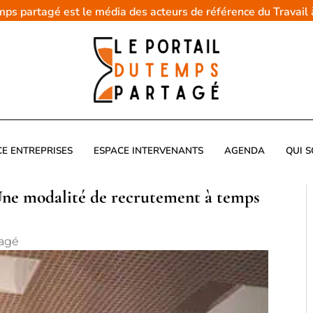
emps partagé est le média des acteurs de référence du Travail
CE ENTREPRISES
ESPACE INTERVENANTS
AGENDA
QUI 
Une modalité de recrutement à temps
tagé