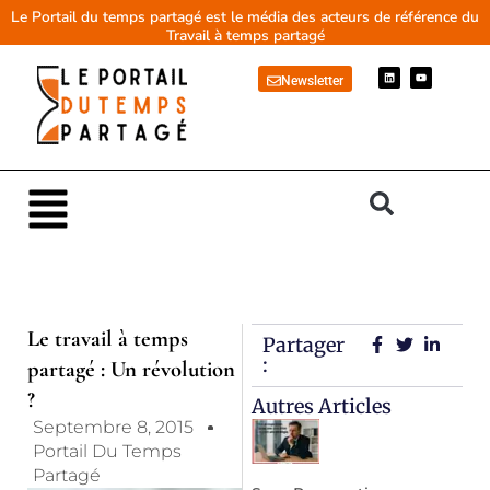
Aller
Le Portail du temps partagé est le média des acteurs de référence du
Travail à temps partagé
au
contenu
L
Y
Newsletter
i
o
n
u
k
t
e
u
d
b
i
e
n
Main
Menu
Le travail à temps
Partager
:
partagé : Un révolution
?
Autres Articles
Septembre 8, 2015
Portail Du Temps
Partagé