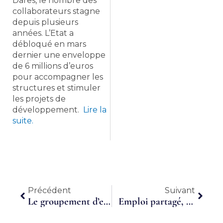
Dares, le nombre des
collaborateurs stagne
depuis plusieurs
années. L’Etat a
débloqué en mars
dernier une enveloppe
de 6 millions d’euros
pour accompagner les
structures et stimuler
les projets de
développement.
Lire la
suite.
Précédent
Suiva
Précédent
Suivant
Le groupement d’employeurs Vénétis boosté par les besoins en cybersécurité
Emploi partagé, horaires atypiques, rythme, Statut, contrôle… Le temps de travail sous pression