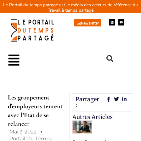
Aller
Le Portail du temps partagé est le média des acteurs de référence du
Travail à temps partagé
au
contenu
L
Y
Newsletter
i
o
n
u
k
t
e
u
d
b
i
e
n
Main
Menu
Les groupement
Partager
:
d’employeurs tentent
avec l’Etat de se
Autres Articles
relancer
Mai 3, 2022
Portail Du Temps