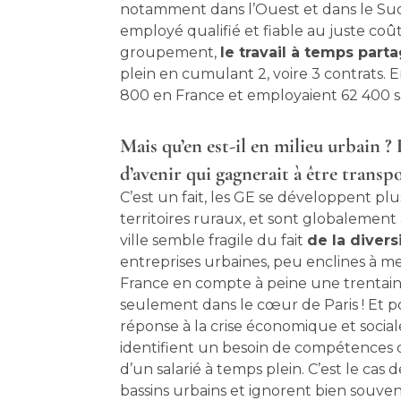
notamment dans l’Ouest et dans le Sud
employé qualifié et fiable au juste co
groupement,
le travail à temps part
plein en cumulant 2, voire 3 contrats. 
800 en France et employaient 62 400 sa
Mais qu’en est-il en milieu urbain ?
d’avenir qui gagnerait à être transpo
C’est un fait, les GE se développent plus
territoires ruraux, et sont globalemen
ville semble fragile du fait
de la divers
entreprises urbaines, peu enclines à m
France en compte à peine une trentain
seulement dans le cœur de Paris ! Et po
réponse à la crise économique et soc
identifient un besoin de compétences q
d’un salarié à temps plein. C’est le ca
bassins urbains et ignorent bien souven