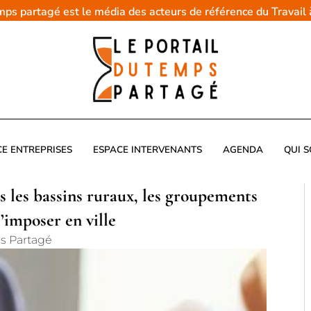
emps partagé est le média des acteurs de référence du Travail
CE ENTREPRISES
ESPACE INTERVENANTS
AGENDA
QUI 
 les bassins ruraux, les groupements
’imposer en ville
s Partagé