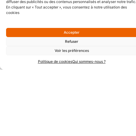
diffuser des publicités ou des contenus personnalisés et analyser notre trafic
sommes sur un marché
En cliquant sur « Tout accepter », vous consentez à notre utilisation des
hautement
cookies
concurrentiel. Les
structures comme les
nôtres à dimension
Accepter
humaine souffrent
Refuser
souvent d’un manque
Voir les préférences
d’appui par simple
défaut de moyens
Politique de cookies
Qui sommes-nous ?
financiers …
Le temps partagé c’est
tout simplement une
chance pour les sociétés
comme les nôtres.
Le plus ? Lorsque
Philippe intervient pour
nous, pour EvadéSens,
en tant que Directeur