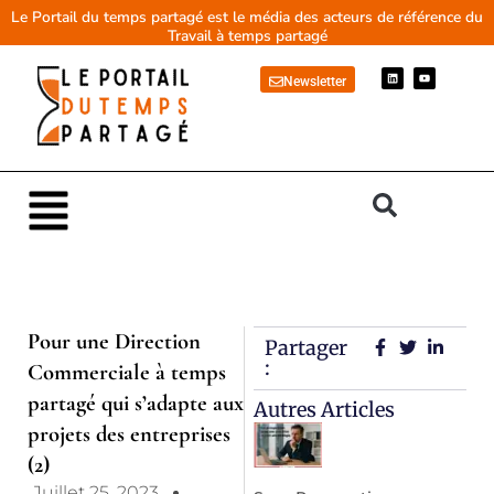
Aller
Le Portail du temps partagé est le média des acteurs de référence du
Travail à temps partagé
au
contenu
L
Y
Newsletter
i
o
n
u
k
t
e
u
d
b
i
e
n
Main
Menu
Pour une Direction
Partager
:
Commerciale à temps
partagé qui s’adapte aux
Autres Articles
projets des entreprises
(2)
Juillet 25, 2023