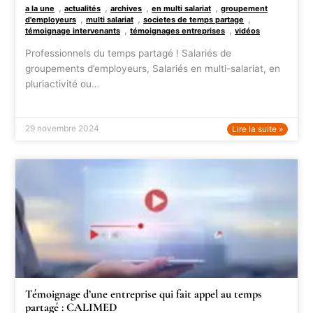
,
,
,
,
a la une
actualités
archives
en multi salariat
groupement
,
,
,
d'employeurs
multi salariat
societes de temps partage
,
,
témoignage intervenants
témoignages entreprises
vidéos
Professionnels du temps partagé ! Salariés de
groupements d’employeurs, Salariés en multi-salariat, en
pluriactivité ou…
29 novembre 2024
Lire la suite »
Témoignage d’une entreprise qui fait appel au temps
partagé : CALIMED