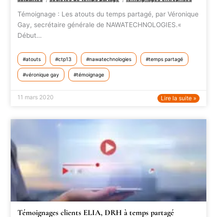
Témoignage : Les atouts du temps partagé, par Véronique
Gay, secrétaire générale de NAWATECHNOLOGIES.«
Début…
atouts
ctp13
nawatechnologies
temps partagé
véronique gay
témoignage
11 mars 2020
Lire la suite »
Témoignages clients ELIA, DRH à temps partagé