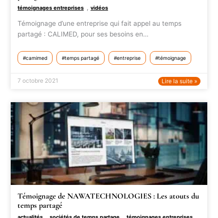
,
témoignages entreprises
vidéos
Témoignage d’une entreprise qui fait appel au temps
partagé : CALIMED, pour ses besoins en…
camimed
temps partagé
entreprise
témoignage
7 octobre 2021
Lire la suite »
Témoignage de NAWATECHNOLOGIES : Les atouts du
temps partagé
,
,
actualités
sociétés de temps partage
témoignages entreprises