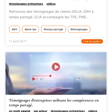
,
témoignages entreprises
vidéos
Retrouvez des témoignages de clients d’ELIA, DRH à
temps partagé. ELIA accompagne les TPE, PME…
drh
pme tpe
temps partagé
témoignages
11 août 2017
Lire la suite »
Témoignages d’entreprises utilisant les compétences en
temps partagé.
,
,
,
en multi salariat
par acteur
témoignages entreprises
vidéos