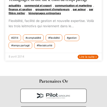
,
,
,
actualités
commercial et export
communication et marketing
,
,
,
finance et gestion
groupement d'employeurs
par acteur
par
,
filière métier
témoignages entreprises
Flexibilité, facilité de gestion et nouvelle expertise. Voilà
les trois leitmotivs qui reviennent dans le…
2014
comptabilité
flexibilité
gestion
temps partagé
flexisécurité
8 avril 2014
Lire la suite »
Partenaires Or