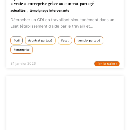
« vraie » entreprise grâce au contrat partagé
,
actualités
témoignage intervenants
Décrocher un CDI en travaillant simultanément dans un
Esat (établissement d’aide par le travail) et…
cdi
contrat partagé
esat
emploi partagé
entreprise
31 janvier 2026
Lire la suite »