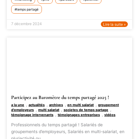
temps partagé
7 décembre 2024
Lire la suite »
Participez au Baromètre du temps partagé 2025 !
,
,
,
,
a la une
actualités
archives
en multi salariat
groupement
,
,
,
d'employeurs
multi salariat
societes de temps partage
,
,
témoignage intervenants
témoignages entreprises
vidéos
Professionnels du temps partagé ! Salariés de
groupements d’employeurs, Salariés en multi-salariat, en
pluriactivité ou…