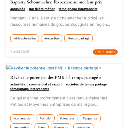
Baptiste Schoumacher, l’expertise au meilleur prix
,
,
actualités
par filière métier
témoignage intervenants
Pendant 17 ans, Baptiste Schoumacher a dirigé les
ressources humaines du groupe Bouygues en région…
drh externalisé
expertise
temps partagé
2 avril 2025
Lire la suite »
Révéler le potentiel des PME « à temps partagé »
,
,
,
actualités
commercial et export
sociétés de temps partage
témoignage intervenants
Ce qui m’anime profondément c’est l’envie d’aider les
Petites et Moyennes Entreprises de ma région…
commercial
dc pilot
directeur
expertise
marketing
pme
parcours
potentiel