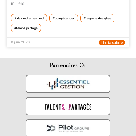
milliers…
alexandre gergaud
compétences
responsable qhse
temps partagé
8 juin 2023
Lire la suite »
Partenaires Or