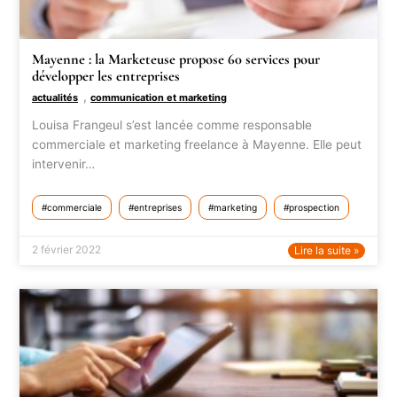
Mayenne : la Marketeuse propose 60 services pour
développer les entreprises
,
actualités
communication et marketing
Louisa Frangeul s’est lancée comme responsable
commerciale et marketing freelance à Mayenne. Elle peut
intervenir…
commerciale
entreprises
marketing
prospection
2 février 2022
Lire la suite »