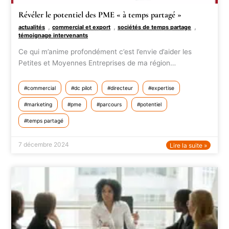
Révéler le potentiel des PME « à temps partagé »
,
,
,
actualités
commercial et export
sociétés de temps partage
témoignage intervenants
Ce qui m’anime profondément c’est l’envie d’aider les
Petites et Moyennes Entreprises de ma région…
commercial
dc pilot
directeur
expertise
marketing
pme
parcours
potentiel
temps partagé
7 décembre 2024
Lire la suite »