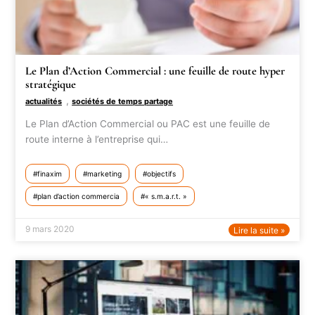
Le Plan d’Action Commercial : une feuille de route hyper
stratégique
,
actualités
sociétés de temps partage
Le Plan d’Action Commercial ou PAC est une feuille de
route interne à l’entreprise qui…
finaxim
marketing
objectifs
plan d’action commercia
« s.m.a.r.t. »
9 mars 2020
Lire la suite »