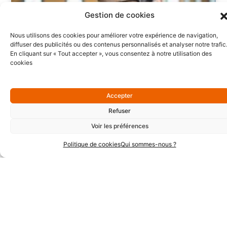
Gestion de cookies
Nous utilisons des cookies pour améliorer votre expérience de navigation,
diffuser des publicités ou des contenus personnalisés et analyser notre trafic
En cliquant sur « Tout accepter », vous consentez à notre utilisation des
cookies
Révolution digitale et travail en temps partagé : ensemble
ils font rimer flexibilité avec efficacité
Accepter
,
,
,
a la une
actualités
communication et marketing
le portail du
,
,
,
Refuser
temps partagé
par acteur
par filière métier
sociétés de temps
partage
Voir les préférences
Révolution digitale et travail en temps partagé : ensemble
Politique de cookies
Qui sommes-nous ?
ils font rimer flexibilité avec efficacité Quand…
2017
marketing
temps partagé
digital
18 juillet 2017
Lire la suite »