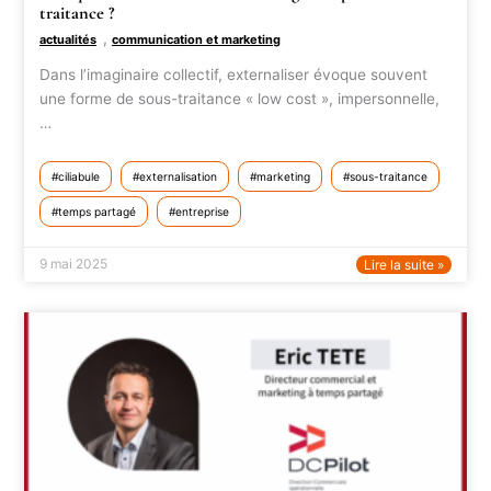
traitance ?
,
actualités
communication et marketing
Dans l’imaginaire collectif, externaliser évoque souvent
une forme de sous-traitance « low cost », impersonnelle,
…
ciliabule
externalisation
marketing
sous-traitance
temps partagé
entreprise
9 mai 2025
Lire la suite »