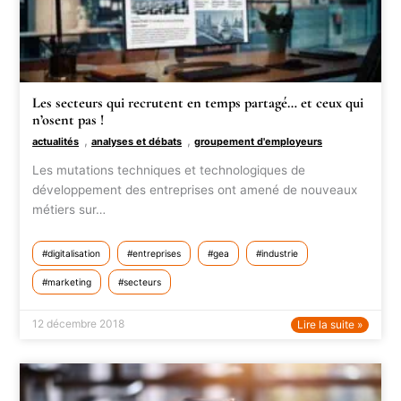
Les secteurs qui recrutent en temps partagé… et ceux qui
n’osent pas !
,
,
actualités
analyses et débats
groupement d'employeurs
Les mutations techniques et technologiques de
développement des entreprises ont amené de nouveaux
métiers sur…
digitalisation
entreprises
gea
industrie
marketing
secteurs
12 décembre 2018
Lire la suite »