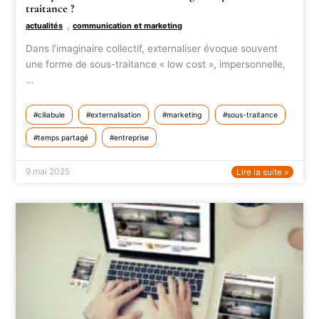
traitance ?
,
actualités
communication et marketing
Dans l’imaginaire collectif, externaliser évoque souvent
une forme de sous-traitance « low cost », impersonnelle,
…
ciliabule
externalisation
marketing
sous-traitance
temps partagé
entreprise
9 mai 2025
Lire la suite »