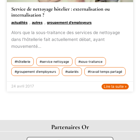
Service de nettoyage hôtelier : externalisation ou
internalisation ?
,
,
actualités
autres
groupement d'employeurs
Alors que la sous-traitance des services de nettoyage
dans l’hôtellerie fait actuellement débat, ayant
mouvementé…
hôtellerie
service nettoyage
sous-traitance
groupement d'employeurs
salariés
travail temps partagé
24 avril 2017
Lire la suite »
Partenaires Or