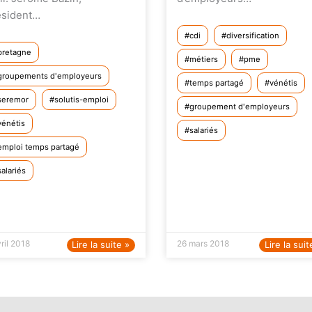
ésident…
cdi
diversification
bretagne
métiers
pme
groupements d'employeurs
temps partagé
vénétis
seremor
solutis-emploi
groupement d'employeurs
vénétis
salariés
emploi temps partagé
salariés
ril 2018
26 mars 2018
Lire la suite »
Lire la suit