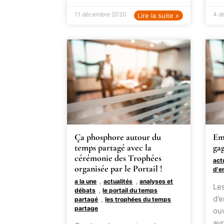
11 décembre 2020
4 d
Lire la suite »
Ça phosphore autour du
Em
temps partagé avec la
gag
cérémonie des Trophées
act
organisée par le Portail !
d'e
,
,
a la une
actualités
analyses et
Le
,
débats
le portail du temps
,
d’
partagé
les trophées du temps
partage
ouv
avr