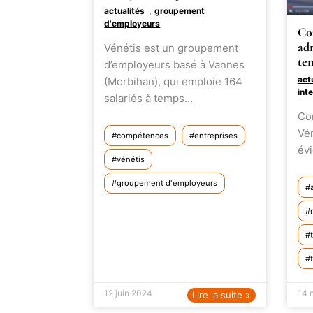
,
actualités
groupement
d'employeurs
Co
adm
Vénétis est un groupement
tem
d’employeurs basé à Vannes
act
(Morbihan), qui emploie 164
int
salariés à temps…
Cor
Vén
compétences
entreprises
évi
vénétis
groupement d'employeurs
12 juin 2024
14 
Lire la suite »