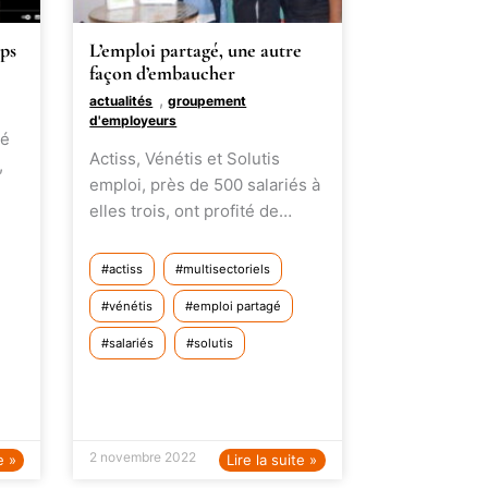
mps
L’emploi partagé, une autre
façon d’embaucher
,
actualités
groupement
d'employeurs
gé
Actiss, Vénétis et Solutis
,
emploi, près de 500 salariés à
elles trois, ont profité de…
actiss
multisectoriels
vénétis
emploi partagé
salariés
solutis
2 novembre 2022
e »
Lire la suite »