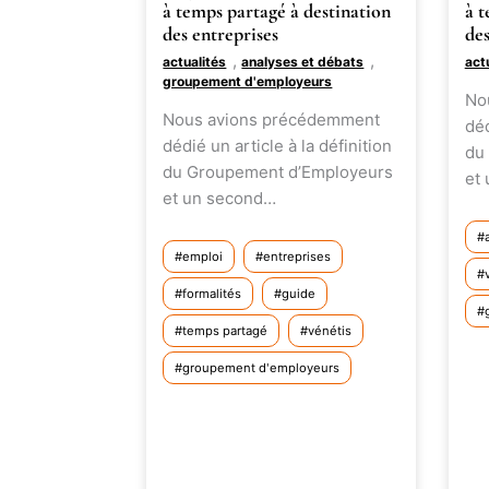
à temps partagé à destination
à t
des entreprises
des
,
,
actualités
analyses et débats
act
groupement d'employeurs
No
Nous avions précédemment
déd
dédié un article à la définition
du
du Groupement d’Employeurs
et
et un second…
emploi
entreprises
formalités
guide
temps partagé
vénétis
groupement d'employeurs