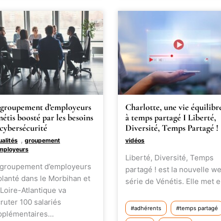
 groupement d’employeurs
Charlotte, une vie équilibr
étis boosté par les besoins
à temps partagé I Liberté,
cybersécurité
Diversité, Temps Partagé !
,
ualités
groupement
vidéos
mployeurs
Liberté, Diversité, Temps
 groupement d’employeurs
partagé ! est la nouvelle w
lanté dans le Morbihan et
série de Vénétis. Elle met 
Loire-Atlantique va
ruter 100 salariés
adhérents
temps partagé
pplémentaires…