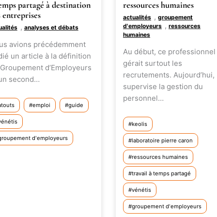
emps partagé à destination
ressources humaines
 entreprises
,
actualités
groupement
,
,
d'employeurs
ressources
ualités
analyses et débats
humaines
us avions précédemment
Au début, ce professionnel
ié un article à la définition
gérait surtout les
 Groupement d’Employeurs
recrutements. Aujourd’hui, 
 un second…
supervise la gestion du
personnel…
atouts
emploi
guide
vénétis
keolis
groupement d'employeurs
laboratoire pierre caron
ressources humaines
travail à temps partagé
vénétis
groupement d'employeurs