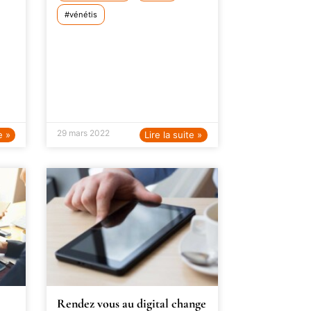
vénétis
29 mars 2022
e »
Lire la suite »
Rendez vous au digital change