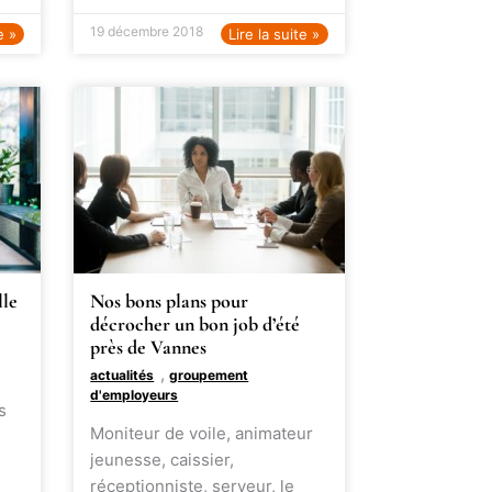
19 décembre 2018
e »
Lire la suite »
lle
Nos bons plans pour
décrocher un bon job d’été
près de Vannes
,
actualités
groupement
d'employeurs
s
Moniteur de voile, animateur
jeunesse, caissier,
réceptionniste, serveur, le