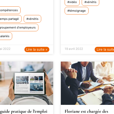
vidéo
vénétis
compétences
témoignage
temps partagé
vénétis
groupement d'employeurs
salariés
ai 2022
19 avril 2022
Lire la suite »
Lire la suit
guide pratique de l’emploi
Floriane est chargée des