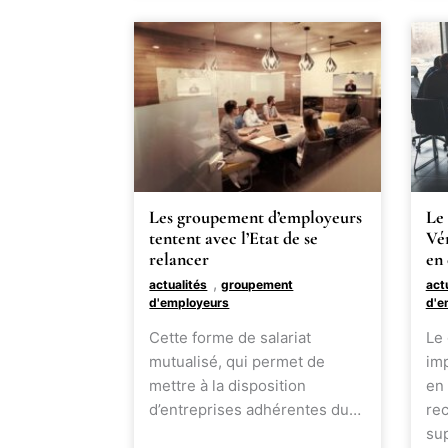
Les groupement d’employeurs
Le
tentent avec l’Etat de se
Vén
relancer
en 
,
actualités
groupement
act
d'employeurs
d'e
Cette forme de salariat
Le
mutualisé, qui permet de
imp
mettre à la disposition
en 
d’entreprises adhérentes du…
rec
su