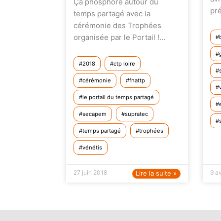
Ça phosphore autour du
pr
temps partagé avec la
cérémonie des Trophées
organisée par le Portail !…
2018
ctp loire
cérémonie
fnattp
le portail du temps partagé
secapem
supratec
temps partagé
trophées
vénétis
27 juin 2018
9 av
Lire la suite »