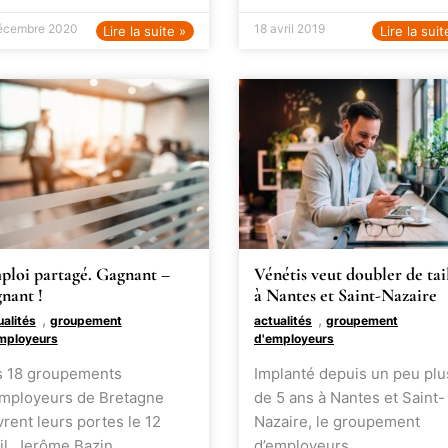
écembre 2020
18 avril 2019
Lire la suite »
Lire la suit
ploi partagé. Gagnant –
Vénétis veut doubler de tai
nant !
à Nantes et Saint-Nazaire
,
,
ualités
groupement
actualités
groupement
mployeurs
d'employeurs
s 18 groupements
Implanté depuis un peu plu
employeurs de Bretagne
de 5 ans à Nantes et Saint-
rent leurs portes le 12
Nazaire, le groupement
il. Jerôme Bazin,
d’employeurs…