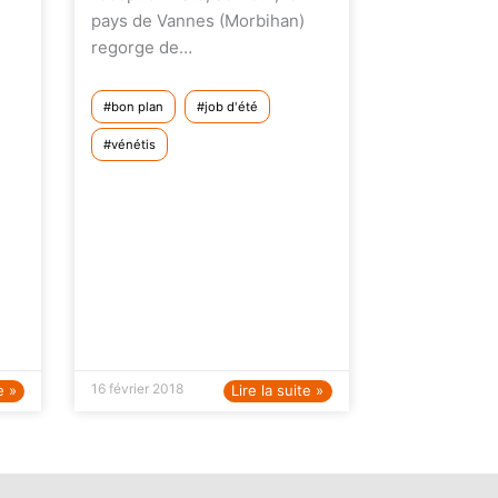
pays de Vannes (Morbihan)
regorge de…
bon plan
job d'été
vénétis
16 février 2018
e »
Lire la suite »