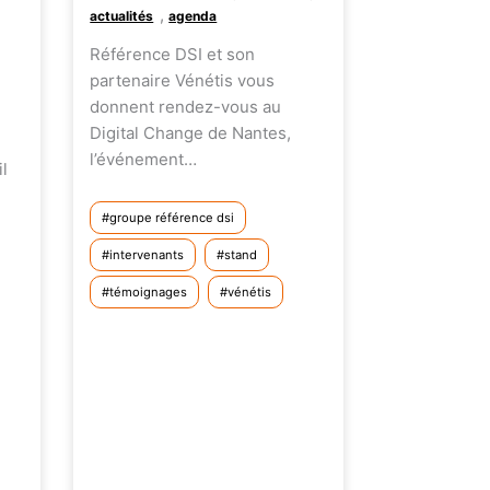
,
actualités
agenda
Référence DSI et son
partenaire Vénétis vous
donnent rendez-vous au
Digital Change de Nantes,
l’événement…
il
groupe référence dsi
intervenants
stand
témoignages
vénétis