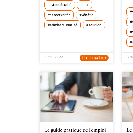
cybersécurité
etat
opportunités
vénétis
salariat mutualisé
solution
3 mai 2022
3 m
Lire la suite »
Le guide pratique de l’emploi
Le 