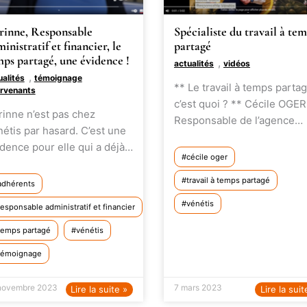
rinne, Responsable
Spécialiste du travail à te
inistratif et financier, le
partagé
ps partagé, une évidence !
,
actualités
vidéos
,
ualités
témoignage
** Le travail à temps parta
ervenants
c’est quoi ? ** Cécile OGER
inne n’est pas chez
Responsable de l’agence…
étis par hasard. C’est une
dence pour elle qui a déjà…
cécile oger
travail à temps partagé
adhérents
vénétis
responsable administratif et financier
temps partagé
vénétis
témoignage
novembre 2023
7 mars 2023
Lire la suite »
Lire la suit