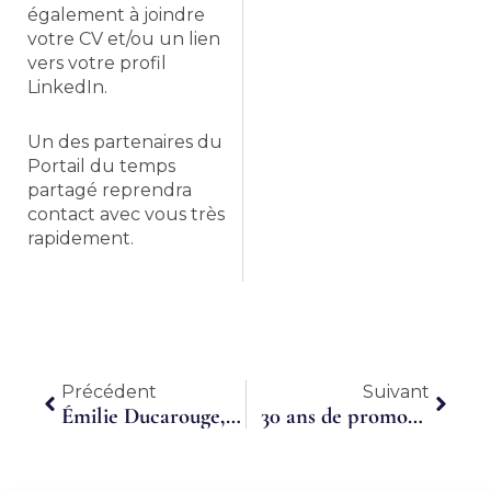
également à joindre
votre CV et/ou un lien
vers votre profil
LinkedIn.
Un des partenaires du
Portail du temps
partagé reprendra
contact avec vous très
rapidement.
Précédent
Suiva
Précédent
Suivant
Émilie Ducarouge, « bras droit des dirigeants », vous propose son expertise dans les ressources humaines, à temps partagé.
30 ans de promotion de l’excellence professionnelle en temps partagé