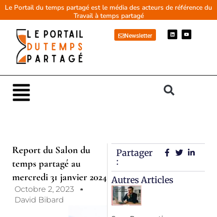
Aller
Le Portail du temps partagé est le média des acteurs de référence du
Travail à temps partagé
au
contenu
L
Y
Newsletter
i
o
n
u
k
t
e
u
d
b
i
e
n
Main
Menu
Report du Salon du
Partager
:
temps partagé au
mercredi 31 janvier 2024
Autres Articles
Octobre 2, 2023
David Bibard