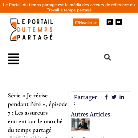
Aller
Le Portail du temps partagé est le média des acteurs de référence du
Travail à temps partagé
au
contenu
L
Y
Newsletter
i
o
n
u
k
t
e
u
d
b
i
e
n
Main
Menu
Série « Je révise
Partager
:
pendant l’été », épisode
7 : Les assureurs
Autres Articles
entrent sur le marché
du temps partagé
Août 22, 2022