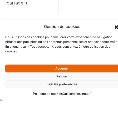
partage.fr
Gestion de cookies
Nous utilisons des cookies pour améliorer votre expérience de navigation,
Précédent
Suiva
Précédent
Suivant
diffuser des publicités ou des contenus personnalisés et analyser notre trafic
Comment alléger le travail en élevage ?
À Quimper, Cornoualia propose une formation pour devenir conducteur de machine avec des CDI à la clé
En cliquant sur « Tout accepter », vous consentez à notre utilisation des
cookies
Accepter
Refuser
Voir les préférences
Politique de cookies
Qui sommes-nous ?
Partenaires Or