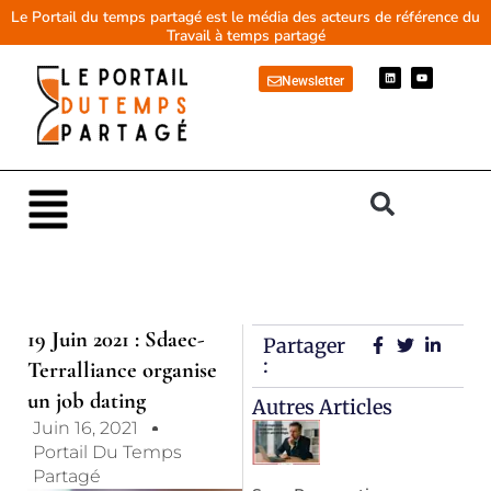
Aller
Le Portail du temps partagé est le média des acteurs de référence du
Travail à temps partagé
au
contenu
L
Y
Newsletter
i
o
n
u
k
t
e
u
d
b
i
e
n
Main
Menu
19 Juin 2021 : Sdaec-
Partager
:
Terralliance organise
un job dating
Autres Articles
Juin 16, 2021
Portail Du Temps
Partagé