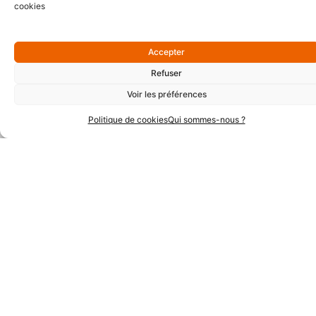
cookies
Accepter
Refuser
Partenaires Argent
Voir les préférences
Politique de cookies
Qui sommes-nous ?
Partenaires Techniques
Partenaires Institutionnels