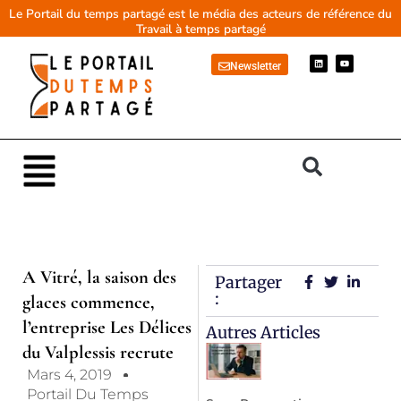
Aller
Le Portail du temps partagé est le média des acteurs de référence du
Travail à temps partagé
au
contenu
L
Y
Newsletter
i
o
n
u
k
t
e
u
d
b
i
e
n
Main
Menu
A Vitré, la saison des
Partager
:
glaces commence,
l’entreprise Les Délices
Autres Articles
du Valplessis recrute
Mars 4, 2019
Portail Du Temps