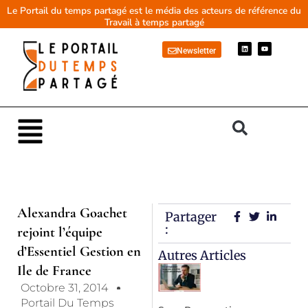
Aller
Le Portail du temps partagé est le média des acteurs de référence du
Travail à temps partagé
au
contenu
L
Y
Newsletter
i
o
n
u
k
t
e
u
d
b
i
e
n
Main
Menu
Alexandra Goachet
Partager
:
rejoint l’équipe
d’Essentiel Gestion en
Autres Articles
Ile de France
Octobre 31, 2014
Portail Du Temps