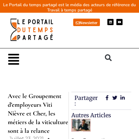
Aller
Le Portail du temps partagé est le média des acteurs de référence du
Travail à temps partagé
au
contenu
L
Y
Newsletter
i
o
n
u
k
t
e
u
d
b
i
e
n
Main
Menu
Avec le Groupement
Partager
:
d’employeurs Viti
Nièvre et Cher, les
Autres Articles
métiers de la viticulture
sont à la relance
Juillet 23, 2021