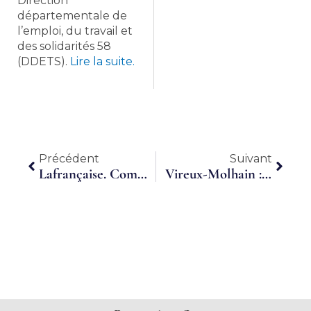
Direction
départementale de
l’emploi, du travail et
des solidarités 58
(DDETS).
Lire la suite.
Précédent
Suiva
Précédent
Suivant
Lafrançaise. Communauté de communes Coteaux et Plaines du pays lafrançaisain : accompagnement et création d’un groupement d’employeurs
Vireux-Molhain : Valemploi, 20 ans de service et d’innovation pour les entreprises