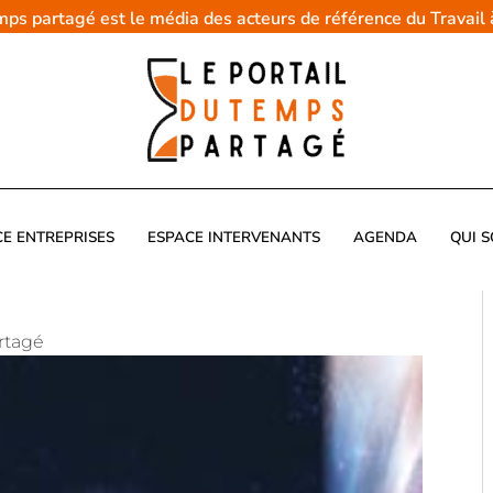
emps partagé est le média des acteurs de référence du Travail
CE ENTREPRISES
ESPACE INTERVENANTS
AGENDA
QUI 
rtagé