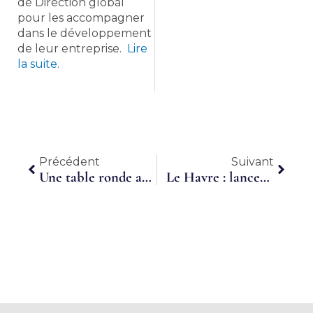
de Direction global
pour les accompagner
dans le développement
de leur entreprise.
Lire
la suite
.
Précédent
Suiva
Précédent
Suivant
Une table ronde autour du développement du sport
Le Havre : lancement d’un moteur de recherche facilitateur d’emplois dans la propreté