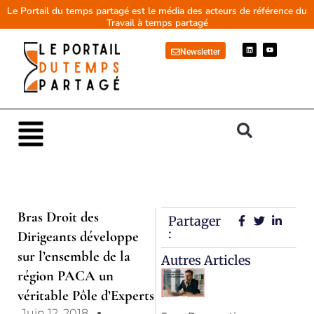
Aller
Le Portail du temps partagé est le média des acteurs de référence du
Travail à temps partagé
au
contenu
L
Y
Newsletter
i
o
n
u
k
t
e
u
d
b
i
e
n
Main
Menu
Bras Droit des
Partager
:
Dirigeants développe
sur l’ensemble de la
Autres Articles
région PACA un
véritable Pôle d’Experts
Juin 12, 2018