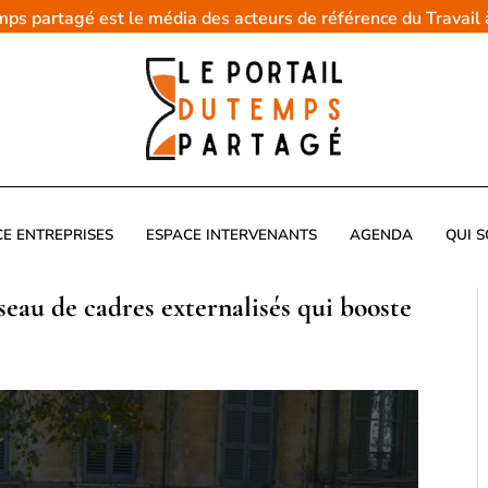
emps partagé est le média des acteurs de référence du Travail
CE ENTREPRISES
ESPACE INTERVENANTS
AGENDA
QUI 
éseau de cadres externalisés qui booste