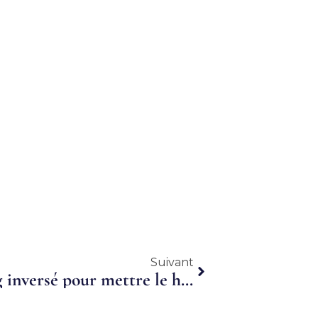
Suivant
Suivant
À Saint-Malo, un job dating inversé pour mettre le handicap au cœur du monde professionnel