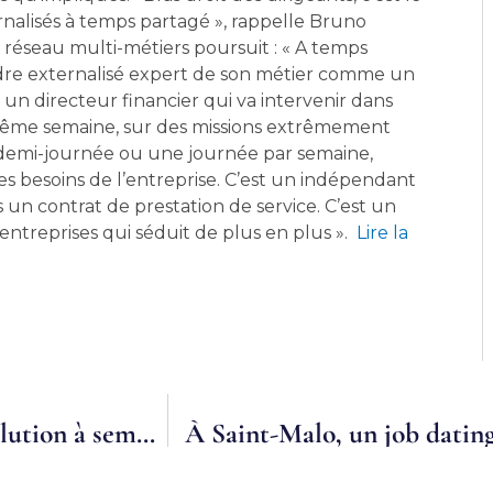
rnalisés à temps partagé », rappelle Bruno
 réseau multi-métiers poursuit : « A temps
adre externalisé expert de son métier comme un
un directeur financier qui va intervenir dans
même semaine, sur des missions extrêmement
une demi-journée ou une journée par semaine,
s besoins de l’entreprise. C’est un indépendant
rs un contrat de prestation de service. C’est un
ntreprises qui séduit de plus en plus ».
Lire la
Lot-et-Garonne. L’emploi partagé, une solution à semer sur les exploitations agricoles