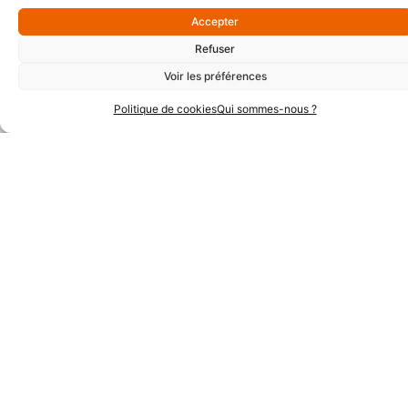
Accepter
Partenaires Argent
Refuser
Voir les préférences
Politique de cookies
Qui sommes-nous ?
Partenaires Techniques
Partenaires Institutionnels