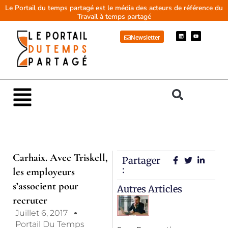
Aller
Le Portail du temps partagé est le média des acteurs de référence du
Travail à temps partagé
au
contenu
L
Y
Newsletter
i
o
n
u
k
t
e
u
d
b
i
e
n
Main
Menu
Carhaix. Avec Triskell,
Partager
:
les employeurs
s’associent pour
Autres Articles
recruter
Juillet 6, 2017
Portail Du Temps