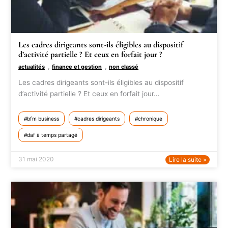
Les cadres dirigeants sont-ils éligibles au dispositif
d’activité partielle ? Et ceux en forfait jour ?
,
,
actualités
finance et gestion
non classé
Les cadres dirigeants sont-ils éligibles au dispositif
d’activité partielle ? Et ceux en forfait jour…
bfm business
cadres dirigeants
chronique
daf à temps partagé
31 mai 2020
Lire la suite »