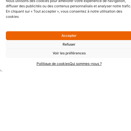
Nous utilisons des cookies pour améliorer votre expérience de navigation,
diffuser des publicités ou des contenus personnalisés et analyser notre trafic
En cliquant sur « Tout accepter », vous consentez à notre utilisation des
cookies
Lancement du « Club des ambassadeurs du travail à
temps partagé »
Accepter
non classé
Refuser
Lancement du « Club des ambassadeurs du travail à
Voir les préférences
temps partagé » Une communauté de spécialistes de…
Politique de cookies
Qui sommes-nous ?
1 mars 2019
Lire la suite »