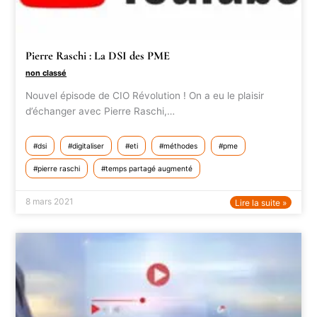
Pierre Raschi : La DSI des PME
non classé
Nouvel épisode de CIO Révolution ! On a eu le plaisir
d’échanger avec Pierre Raschi,…
dsi
digitaliser
eti
méthodes
pme
pierre raschi
temps partagé augmenté
8 mars 2021
Lire la suite »