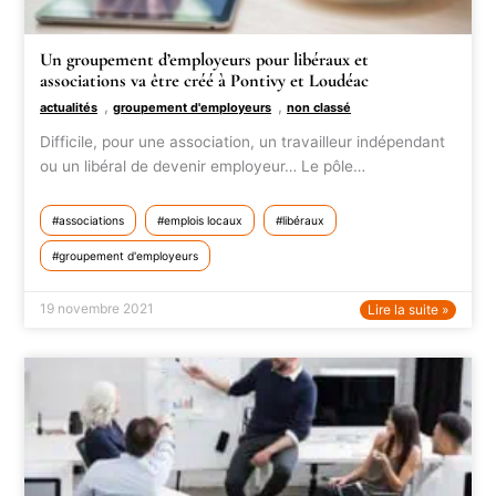
Un groupement d’employeurs pour libéraux et
associations va être créé à Pontivy et Loudéac
,
,
actualités
groupement d'employeurs
non classé
Difficile, pour une association, un travailleur indépendant
ou un libéral de devenir employeur… Le pôle…
associations
emplois locaux
libéraux
groupement d'employeurs
19 novembre 2021
Lire la suite »