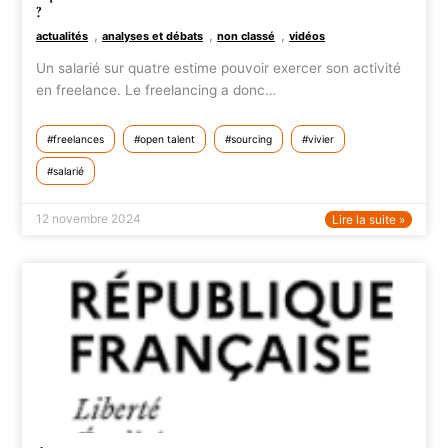
?
,
,
,
actualités
analyses et débats
non classé
vidéos
Un salarié sur quatre estime pouvoir exercer son activité
en freelance. Le freelancing a donc…
freelances
open talent
sourcing
vivier
salarié
12 novembre 2024
Lire la suite »