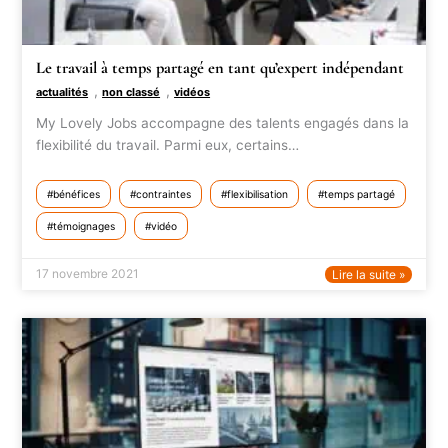
Le travail à temps partagé en tant qu’expert indépendant
,
,
actualités
non classé
vidéos
My Lovely Jobs accompagne des talents engagés dans la
flexibilité du travail. Parmi eux, certains…
bénéfices
contraintes
flexibilisation
temps partagé
témoignages
vidéo
17 novembre 2021
Lire la suite »