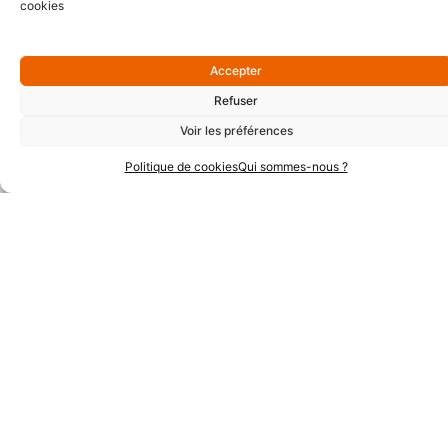
cookies
Accepter
Refuser
Voir les préférences
Partenaires Techniques
Politique de cookies
Qui sommes-nous ?
Partenaires Institutionnels