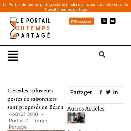
Aller
Le Portail du temps partagé est le média des acteurs de référence du
Travail à temps partagé
au
contenu
L
Y
Newsletter
i
o
n
u
k
t
e
u
d
b
i
e
n
Main
Menu
Céréales : plusieurs
Partager
:
postes de saisonniers
sont proposés en Béarn
Autres Articles
Août 21, 2018
Portail Du Temps
Partagé