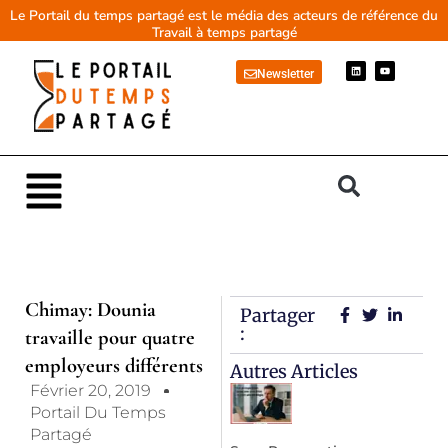
Aller
Le Portail du temps partagé est le média des acteurs de référence du
Travail à temps partagé
au
contenu
L
Y
Newsletter
i
o
n
u
k
t
e
u
d
b
i
e
n
Main
Menu
Chimay: Dounia
Partager
:
travaille pour quatre
employeurs différents
Autres Articles
Février 20, 2019
Portail Du Temps
Partagé