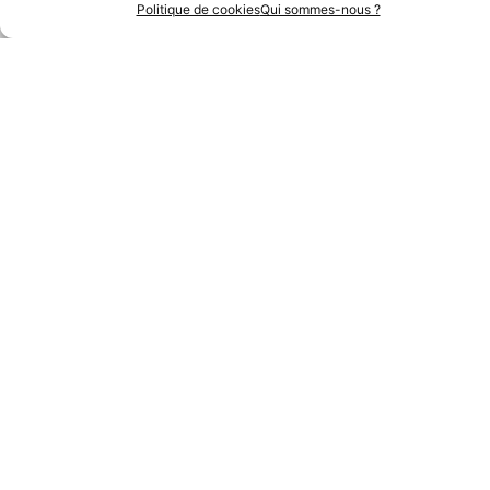
Politique de cookies
Qui sommes-nous ?
Partenaires Techniques
Partenaires Institutionnels