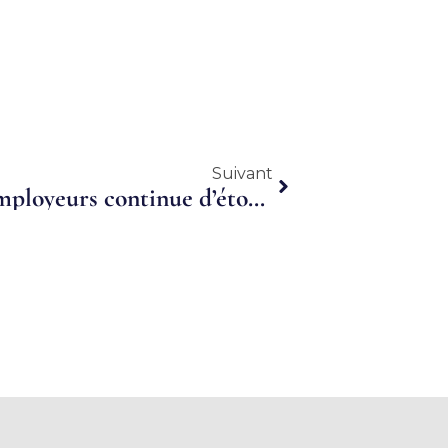
Suivant
Suivant
Emploi : le groupement d’employeurs continue d’étoffer ses collaborations sur Marmande