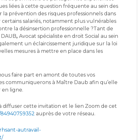
s liées à cette question fréquente au sein des
r la prévention des risques professionnels dans
rtains salariés, notamment plus vulnérables
ontre la désinsertion professionnelle ?
Tant de
le DAUB
,
Avocat spécialiste en droit Social au sein
lement un éclaircissement juridique sur la loi
elles mesures à mettre en place dans les
nous faire part en amont de toutes vos
les communiquerons à Maître Daub afin qu’elle
 en ligne.
 diffuser cette invitation et le lien Zoom de cet
j/84940759352
auprès de votre réseau.
hsant-autravail-
t/