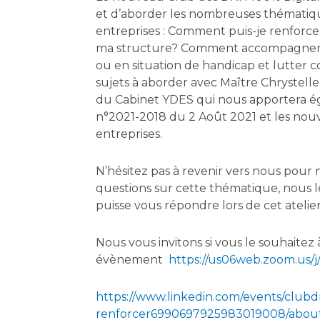
et d’aborder les nombreuses thématique
entreprises : Comment puis-je renforce
ma structure? Comment accompagner ce
ou en situation de handicap et lutter c
sujets à aborder avec Maître Chrystel
du Cabinet YDES qui nous apportera éga
n°2021-2018 du 2 Août 2021 et les nouv
entreprises.
N’hésitez pas à revenir vers nous pour 
questions sur cette thématique, nous 
puisse vous répondre lors de cet atelier
Nous vous invitons si vous le souhaitez à
évènement
https://us06web.zoom.us/
https://www.linkedin.com/events/clubdr
renforcer6990697925983019008/abou