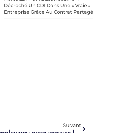
Décroché Un CDI Dans Une « Vraie »
Entreprise Grâce Au Contrat Partagé
Suivant
Suivant
France : Le groupement d’employeurs pour enrayer la spirale des CDD