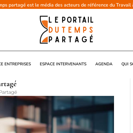
emps partagé est le média des acteurs de référence du Travail
CE ENTREPRISES
ESPACE INTERVENANTS
AGENDA
QUI 
artagé
Partagé