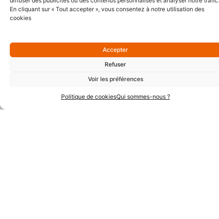
diffuser des publicités ou des contenus personnalisés et analyser notre trafic
Partenaires Or
En cliquant sur « Tout accepter », vous consentez à notre utilisation des
cookies
Accepter
Refuser
Voir les préférences
Politique de cookies
Qui sommes-nous ?
Partenaires Argent