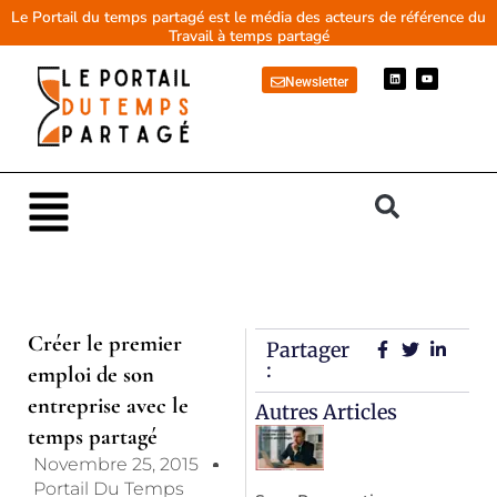
Aller
Le Portail du temps partagé est le média des acteurs de référence du
Travail à temps partagé
au
contenu
L
Y
Newsletter
i
o
n
u
k
t
e
u
d
b
i
e
n
Main
Menu
Créer le premier
Partager
:
emploi de son
entreprise avec le
Autres Articles
temps partagé
Novembre 25, 2015
Portail Du Temps