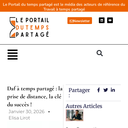
Aller
Le Portail du temps partagé est le média des acteurs de référence du
Travail à temps partagé
au
contenu
L
Y
Newsletter
i
o
n
u
k
t
e
u
d
b
i
e
n
Main
Menu
Daf à temps partagé : la
Partager
:
prise de distance, la clé
du succès !
Autres Articles
Janvier 30, 2026
Elisa Lirot