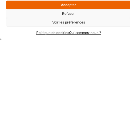
Accepter
Partenaires Argent
Refuser
Voir les préférences
Politique de cookies
Qui sommes-nous ?
Partenaires Techniques
Partenaires Institutionnels