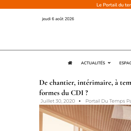
Aller
Le Portail du t
au
contenu
jeudi 6 août 2026
ACTUALITÉS
ESPA
De chantier, intérimaire, à te
formes du CDI ?
Juillet 30, 2020
Portail Du Temps P