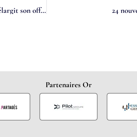
Le Groupement d’Employeurs 4 Saisons élargit son offre de service
24 nouv
Partenaires Or