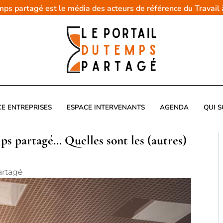
emps partagé est le média des acteurs de référence du Travail
CE ENTREPRISES
ESPACE INTERVENANTS
AGENDA
QUI 
mps partagé… Quelles sont les (autres)
artagé