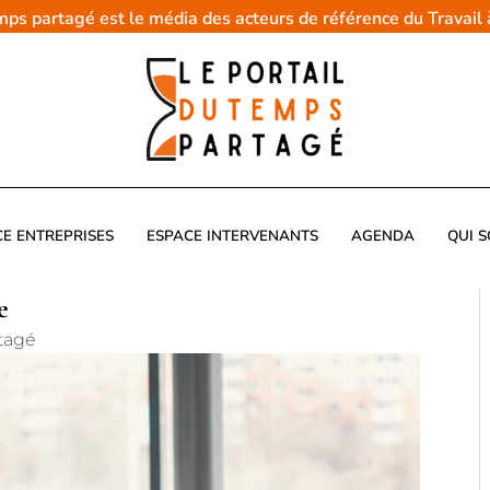
emps partagé est le média des acteurs de référence du Travail
CE ENTREPRISES
ESPACE INTERVENANTS
AGENDA
QUI 
e
tagé