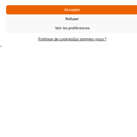
Les nouveaux métiers de RESO
Bientôt un grand Hackathon pour l’emploi
Accepter
Refuser
Voir les préférences
Politique de cookies
Qui sommes-nous ?
Partenaires Or