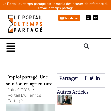
Aller
Le Portail du temps partagé est le média des acteurs de référence du
Travail à temps partagé
au
contenu
L
Y
Newsletter
i
o
n
u
k
t
e
u
d
b
i
e
n
Main
Menu
Emploi partagé. Une
Partager
:
solution en agriculture
Juin 4, 2015
Autres Articles
Portail Du Temps
Partagé