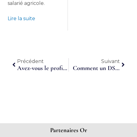
salarié agricole.
Lire la suite
Précédent
Suiva
Précédent
Suivant
Avez-vous le profil pour travailler à temps partagé ?
Comment un DSI en Temps Partagé a accompagné l’AMRAE dans l’évolution et la maîtrise de son Système d’Information ?
Partenaires Or