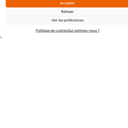
Accepter
Partenaires Argent
Refuser
Voir les préférences
Politique de cookies
Qui sommes-nous ?
Partenaires Techniques
Partenaires Institutionnels