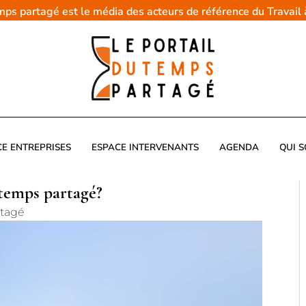
emps partagé est le média des acteurs de référence du Travail
CE ENTREPRISES
ESPACE INTERVENANTS
AGENDA
QUI 
 temps partagé?
rtagé