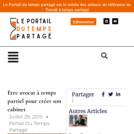
Aller
Le Portail du temps partagé est le média des acteurs de référence du
Travail à temps partagé
au
contenu
L
Y
Newsletter
i
o
n
u
k
t
e
u
d
b
i
e
n
Main
Menu
Etre avocat à temps
Partager
:
partiel pour créer son
cabinet
Autres Articles
Juillet 29, 2015
Portail Du Temps
Partagé