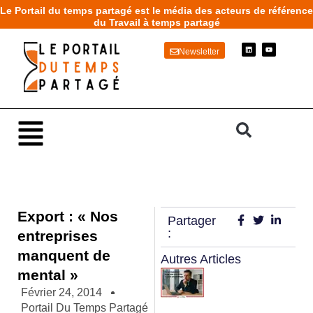
Aller
Le Portail du temps partagé est le média des acteurs de référence
au
du Travail à temps partagé
contenu
L
Y
Newsletter
i
o
n
u
k
t
e
u
d
b
i
e
n
Main
Menu
Export : « Nos
Partager
:
entreprises
manquent de
Autres Articles
mental »
Février 24, 2014
Portail Du Temps Partagé