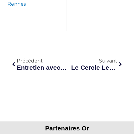
Rennes.
Précédent
Suiva
Précédent
Suivant
Entretien avec Xavier de Saint Marc, directeur financier à temps partagé.
Le Cercle Les Echos : le CDI ne fait plus le bonheur
Partenaires Or