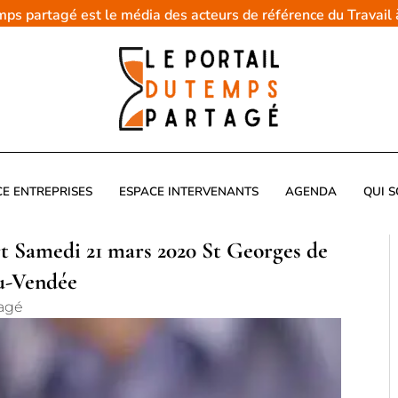
emps partagé est le média des acteurs de référence du Travail
CE ENTREPRISES
ESPACE INTERVENANTS
AGENDA
QUI 
t Samedi 21 mars 2020 St Georges de
u-Vendée
tagé