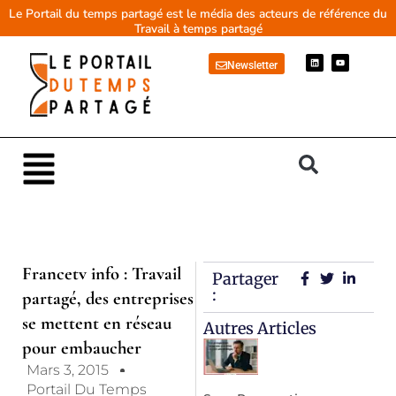
Aller
Le Portail du temps partagé est le média des acteurs de référence du
Travail à temps partagé
au
contenu
L
Y
Newsletter
i
o
n
u
k
t
e
u
d
b
i
e
n
Main
Menu
Francetv info : Travail
Partager
:
partagé, des entreprises
se mettent en réseau
Autres Articles
pour embaucher
Mars 3, 2015
Portail Du Temps