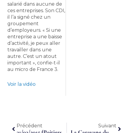
salarié dans aucune de
ces entreprises. Son CDI,
il l’a signé chez un
groupement
d’employeurs. « Si une
entreprise a une baisse
d’activité, je peux aller
travailler dans une
autre. C’est un atout
important », confie-t-il
au micro de France 3.
Voir la vidéo
Précédent
Suiva
Précédent
Suivant
31/03/2015 (Poitiers) : 30 ans des Groupements d’Employeurs – 15 ans du CRGE Poitou-Charentes
La Caravane du Temps Partagé ou le bâton de pèlerin de CTP Loire