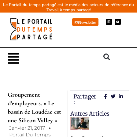
Aller
Le Portail du temps partagé est le média des acteurs de référence du
Travail à temps partagé
au
contenu
L
Y
Newsletter
i
o
n
u
k
t
e
u
d
b
i
e
n
Main
Menu
Groupement
Partager
:
d’employeurs. « Le
bassin de Loudéac est
Autres Articles
une Silicon Valley »
Janvier 21, 2017
Portail Du Temps