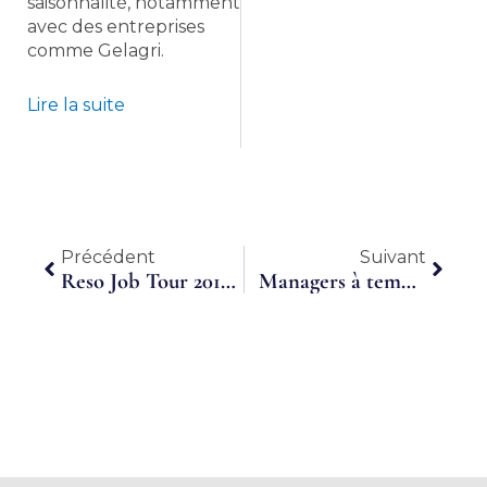
saisonnalité, notamment
avec des entreprises
comme Gelagri.
Lire la suite
Précédent
Suiva
Précédent
Suivant
Reso Job Tour 2017 : le Tour de France de l’emploi en hôtellerie-restauration
Managers à temps partagé, des accélérateurs pour la croissance de l’entreprise