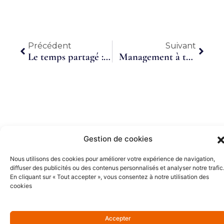
Précédent
Suiva
Précédent
Suivant
Le temps partagé : vision d’une salariée du GENOV
Management à temps partagé : Définition et avantages
Gestion de cookies
Partenaires Or
Nous utilisons des cookies pour améliorer votre expérience de navigation,
diffuser des publicités ou des contenus personnalisés et analyser notre trafic
En cliquant sur « Tout accepter », vous consentez à notre utilisation des
cookies
Accepter