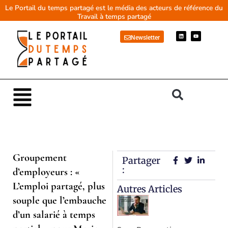
Aller
Le Portail du temps partagé est le média des acteurs de référence du
Travail à temps partagé
au
contenu
L
Y
Newsletter
i
o
n
u
k
t
e
u
d
b
i
e
n
Main
Menu
Groupement
Partager
:
d’employeurs : «
L’emploi partagé, plus
Autres Articles
souple que l’embauche
d’un salarié à temps