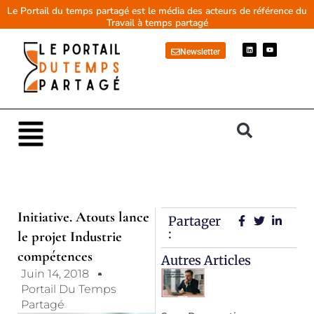
Aller
Le Portail du temps partagé est le média des acteurs de référence du
Travail à temps partagé
au
contenu
L
Y
Newsletter
i
o
n
u
k
t
e
u
d
b
i
e
n
Main
Menu
Initiative. Atouts lance
Partager
:
le projet Industrie
compétences
Autres Articles
Juin 14, 2018
Portail Du Temps
Partagé