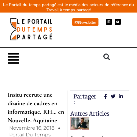
Aller
Le Portail du temps partagé est le média des acteurs de référence du
Travail à temps partagé
au
contenu
L
Y
Newsletter
i
o
n
u
k
t
e
u
d
b
i
e
n
Main
Menu
Insitu recrute une
Partager
:
dizaine de cadres en
informatique, RH… en
Autres Articles
Nouvelle-Aquitaine
Novembre 16, 2018
Portail Du Temps