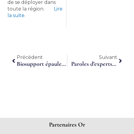
de se déployer dans
toute la région.
Lire
la suite.
Précédent
Suiva
Précédent
Suivant
Biosupport épaule les start-up de biotech
Paroles d’experts La Tribune – DC PILOT
Partenaires Or