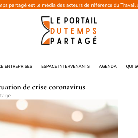
emps partagé est le média des acteurs de référence du Travail
CE ENTREPRISES
ESPACE INTERVENANTS
AGENDA
QUI 
uation de crise coronavirus
rtagé