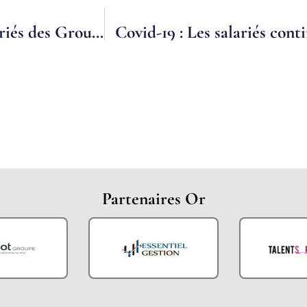
2020 PARIS : CORONAVIRUS, Des salariés des Groupements d’Employeurs pour l’Insertion et la Qualification engagés durant la crise sanitaire
Partenaires Or