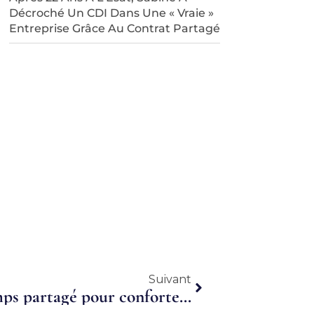
Décroché Un CDI Dans Une « Vraie »
Entreprise Grâce Au Contrat Partagé
Suivant
Suivant
Secapem s’appuie sur le temps partagé pour conforter sa croissance à l’export