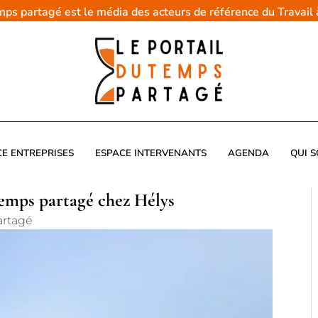
emps partagé est le média des acteurs de référence du Travail
CE ENTREPRISES
ESPACE INTERVENANTS
AGENDA
QUI 
 temps partagé chez Hélys
artagé