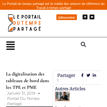
Aller
Le Portail du temps partagé est le média des acteurs de référence du
Travail à temps partagé
au
contenu
L
Y
Newsletter
i
o
n
u
k
t
e
u
d
b
i
e
n
Main
Menu
La digitalisation des
Partager
:
tableaux de bord dans
les TPE et PME
Autres Articles
Janvier 31, 2019
Portail Du Temps
Partagé