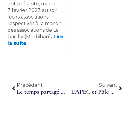
ont présenté, mardi
7 février 2023 au soir,
leurs associations
respectives à la maison
des associations de La
Gacilly (Morbihan)
.
Lire
la suite
.
Précédent
Suiva
Précédent
Suivant
Le temps partagé pour lever les difficultés de recrutement
L’APEC et Pôle Emploi rejoignent les rangs des acteurs de la promotion du Travail à temps partagé