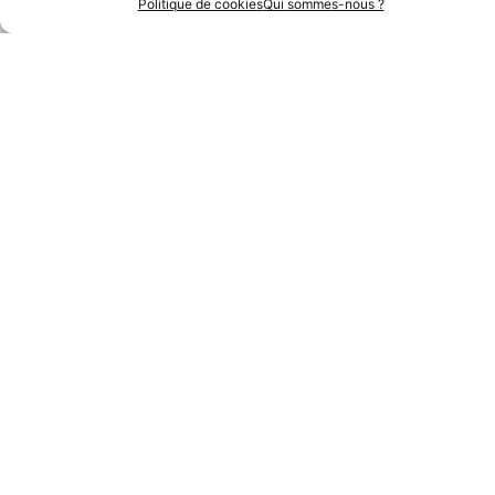
Politique de cookies
Qui sommes-nous ?
Partenaires Techniques
Partenaires Institutionnels