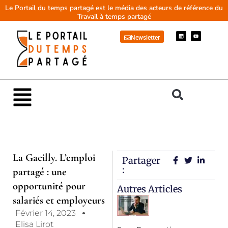
Aller
Le Portail du temps partagé est le média des acteurs de référence du
Travail à temps partagé
au
contenu
L
Y
Newsletter
i
o
n
u
k
t
e
u
d
b
i
e
n
Main
Menu
La Gacilly. L’emploi
Partager
:
partagé : une
opportunité pour
Autres Articles
salariés et employeurs
Février 14, 2023
Elisa Lirot