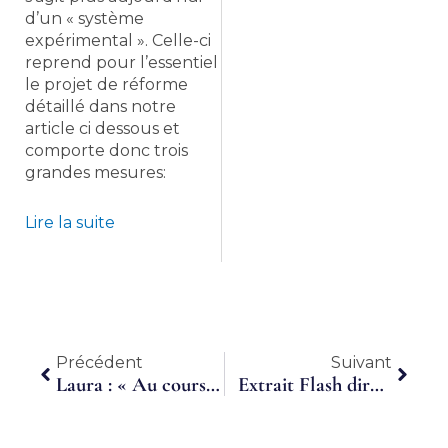
d’un « système
expérimental ». Celle-ci
reprend pour l’essentiel
le projet de réforme
détaillé dans notre
article ci dessous et
comporte donc trois
grandes mesures:
Lire la suite
Précédent
Suiva
Précédent
Suivant
Laura : « Au cours de mes 4 années de salarié, j’ai changé 4 fois d’entreprises. »
Extrait Flash directeur Commercial Partagé