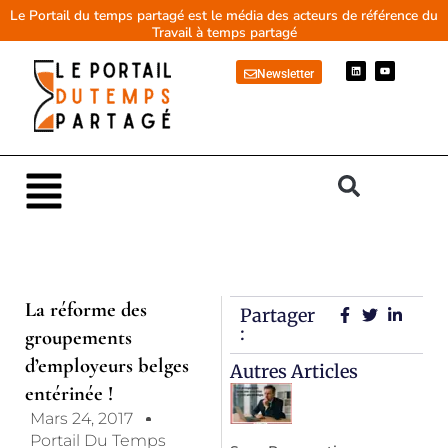
Aller
Le Portail du temps partagé est le média des acteurs de référence du
Travail à temps partagé
au
contenu
L
Y
Newsletter
i
o
n
u
k
t
e
u
d
b
i
e
n
Main
Menu
La réforme des
Partager
:
groupements
d’employeurs belges
Autres Articles
entérinée !
Mars 24, 2017
Portail Du Temps