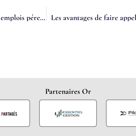
GE Interpro : du temps partagé pour des emplois pérennes
Partenaires Or