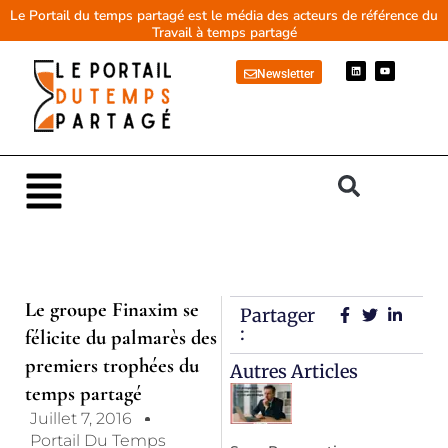
Aller
Le Portail du temps partagé est le média des acteurs de référence du
Travail à temps partagé
au
contenu
L
Y
Newsletter
i
o
n
u
k
t
e
u
d
b
i
e
n
Main
Menu
Le groupe Finaxim se
Partager
:
félicite du palmarès des
premiers trophées du
Autres Articles
temps partagé
Juillet 7, 2016
Portail Du Temps