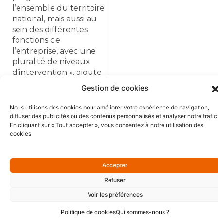
l’ensemble du territoire
national, mais aussi au
sein des différentes
fonctions de
l’entreprise, avec une
pluralité de niveaux
d’intervention », ajoute
Emmanuel de Prémont,
Gestion de cookies
Président du Groupe
Finaxim.
Nous utilisons des cookies pour améliorer votre expérience de navigation,
diffuser des publicités ou des contenus personnalisés et analyser notre trafic
En cliquant sur « Tout accepter », vous consentez à notre utilisation des
Lire la suite
cookies
Accepter
Refuser
Précédent
Suiva
Voir les préférences
Précédent
Suivant
« On a besoin de nouveaux modèles d’organisation du travail, de plus de mobilité »
Flandre : agriculteurs recherchent remplaçants pour les vacances
Politique de cookies
Qui sommes-nous ?